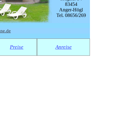
83454
Anger-Högl
Tel. 08656/269
ine.de
Preise
Anreise