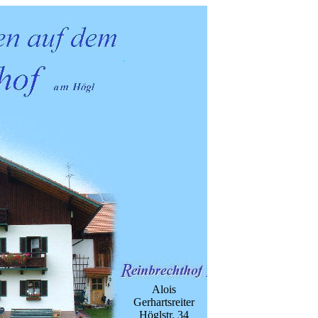
.
Alois
Gerhartsreiter
Höglstr. 34